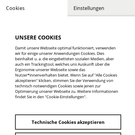
Cookies
Einstellungen
Publikumspreise
UNSERE COOKIES
Damit unsere Webseite optimal funktioniert, verwenden
wir für einige unserer Anwendungen Cookies. Dies
beinhaltet u. a. die eingebetteten sozialen Medien, aber
1. Platz: 5.000 Euro
auch ein Trackingtool, welches uns Auskunft über die
Ergonomie unserer Webseite sowie das
Der mit 5.000 Euro dotierte erste Preis der
Nutzer*innenverhalten bietet. Wenn Sie auf "Alle Cookies
Rüsselsheimer Filmtage wird zusammen
akzeptieren" klicken, stimmen Sie der Verwendung von
mit der abgebildeten Trophäe überreicht.
technisch notwendigen Cookies sowie jenen zur
Optimierung unserer Webseite zu. Weitere Informationen
findet Sie in den "Cookie-Einstellungen".
Die massiv gegossene Bronzeplastik wiegt 488 Gramm
und symbolisiert ein Auge - den "scharfen Blick" - das
Logo der Rüsselsheimer Filmtage.
Technische Cookies akzeptieren
Idee und Realisation von
Eberhard Malwitz
, Mitglied der