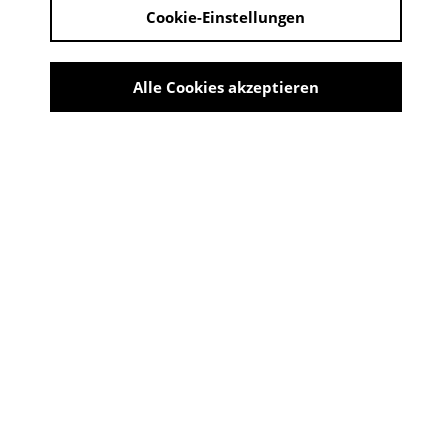
Cinema Concetta Filmförderung.
Cookie-Einstellungen
unterstützt von der Stiftung Cinema Concetta
Filmförderung
Alle Cookies akzeptieren
2. Platz: 2.000 Euro
unterstützt von den Stadtwerken Rüsselsheim