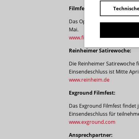
Filmfest Weiterstadt:
Technische
Das Open Air Filmfest Weiterst
Mai.
www.filmfest-weiterstadt.de
Reinheimer Satirewoche:
Die Reinheimer Satirewoche fi
Einsendeschluss ist Mitte April
www.reinheim.de
Exground Filmfest:
Das Exground Filmfest findet 
Einsendeschluss für teilnehme
www.exground.com
Ansprechpartner: