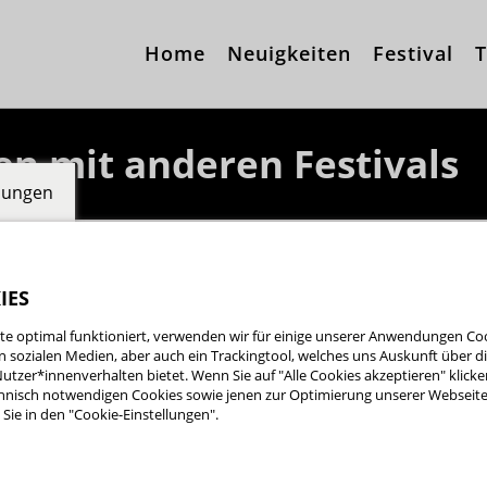
Home
Neuigkeiten
Festival
T
n mit anderen Festivals
llungen
IES
tta Filmförderung kooperiert mit 
e optimal funktioniert, verwenden wir für einige unserer Anwendungen Cook
ten sozialen Medien, aber auch ein Trackingtool, welches uns Auskunft über 
terstädter Filmfestival und der Re
utzer*innenverhalten bietet. Wenn Sie auf "Alle Cookies akzeptieren" klicke
nisch notwendigen Cookies sowie jenen zur Optimierung unserer Webseite 
r möchten wir an dieser Stelle auf 
Sie in den "Cookie-Einstellungen".
hinweisen.