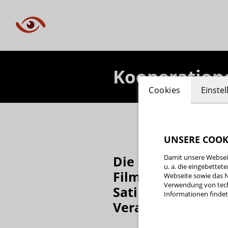
Kooperatione
Cookies
Einste
UNSERE COOK
Die Cinema Conce
Damit unsere Webseit
u. a. die eingebette
Filmfest, dem Wei
Webseite sowie das N
Verwendung von tech
Satirewoche. Dahe
Informationen findet 
Veranstaltungen 