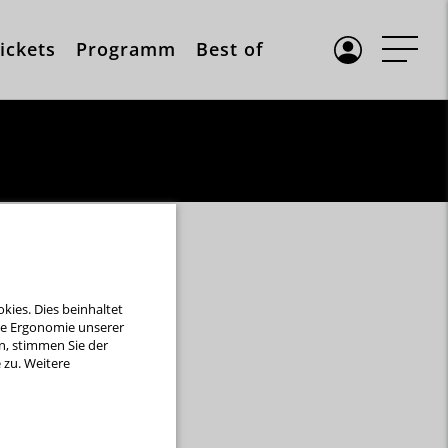
ickets
Programm
Best of
dem Exground
ies. Dies beinhaltet
die Ergonomie unserer
inheimer
n, stimmen Sie der
zu. Weitere
die