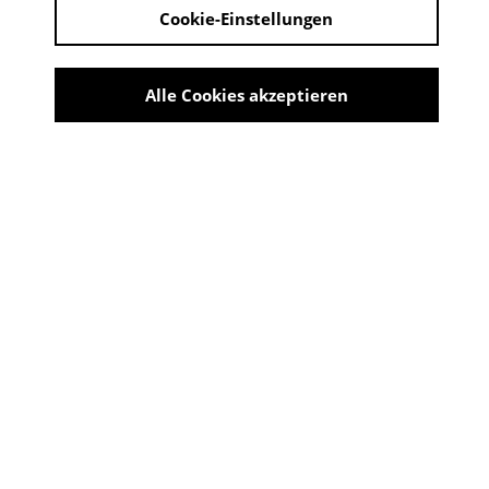
Cookie-Einstellungen
Derzeit kein Angebot verfügbar
Alle Cookies akzeptieren
BABY-RENNEN
Schreiende Eltern, verwirrte Babies und eine Turnhalle.
Als bei einem Baby Wettkrabbeln eines der Babys
plötzlich versehentlich die Regeln bricht, können die
vom Erfolgsdruck aufgeheizten Eltern nicht mehr an
sich halten.
CAST UND CREW
Regie
David Thibaut, Katharina
Schnekenbühl, Diego Oliva Tejeda