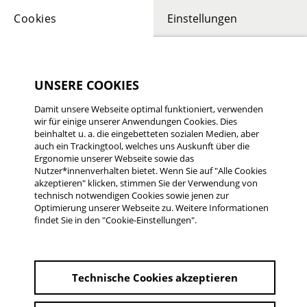
Cookies
Einstellungen
UNSERE COOKIES
Damit unsere Webseite optimal funktioniert, verwenden
DAVID THIBAUT, KATHARINA SCHNEKENBÜHL, DIEGO
wir für einige unserer Anwendungen Cookies. Dies
OLIVA TEJEDA
beinhaltet u. a. die eingebetteten sozialen Medien, aber
BABY-RENNEN
auch ein Trackingtool, welches uns Auskunft über die
Ergonomie unserer Webseite sowie das
Nutzer*innenverhalten bietet. Wenn Sie auf "Alle Cookies
Deutschland 2024 | 1 min.
akzeptieren" klicken, stimmen Sie der Verwendung von
2. Platz 32. Rüsselsheimer Filmtage 2025
technisch notwendigen Cookies sowie jenen zur
Optimierung unserer Webseite zu. Weitere Informationen
findet Sie in den "Cookie-Einstellungen".
2. Platz 32. Rüsselsheimer Filmtage 2025
Deutschland 2024 | 1 min.
Technische Cookies akzeptieren
von David Thibaut, Katharina Schnekenbühl, Diego
Oliva Tejeda