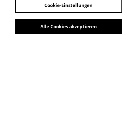
Cookie-Einstellungen
Derzeit kein Angebot verfügbar
Achterbahn
Alle Cookies akzeptieren
Zwei Menschen, eine Absicht. Er und Sie wählen zufällig
zur gleichen Zeit, am gleichen Ort das gleiche Ziel: Tod
durch Ertrinken. Doch ein „Seepferdchen“ sorgt für
Irritationen und gerät zur Stolperfalle für die
Beteiligten…
CAST UND CREW
Regie
Frank Wegerhoff
Produzent
Frank Wegerhoff