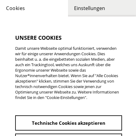
Cookies
Einstellungen
UNSERE COOKIES
Damit unsere Webseite optimal funktioniert, verwenden
wir für einige unserer Anwendungen Cookies. Dies
FRANK WEGERHOFF
beinhaltet u. a. die eingebetteten sozialen Medien, aber
Achterbahn
auch ein Trackingtool, welches uns Auskunft über die
Ergonomie unserer Webseite sowie das
Nutzer*innenverhalten bietet. Wenn Sie auf "Alle Cookies
Deutschland 2006 | 17 min.
akzeptieren" klicken, stimmen Sie der Verwendung von
1. Platz 14. Rüsselsheimer Filmtage 2007
technisch notwendigen Cookies sowie jenen zur
Optimierung unserer Webseite zu. Weitere Informationen
findet Sie in den "Cookie-Einstellungen".
1. Platz 14. Rüsselsheimer Filmtage 2007
Deutschland 2006 | 17 min.
Technische Cookies akzeptieren
von Frank Wegerhoff